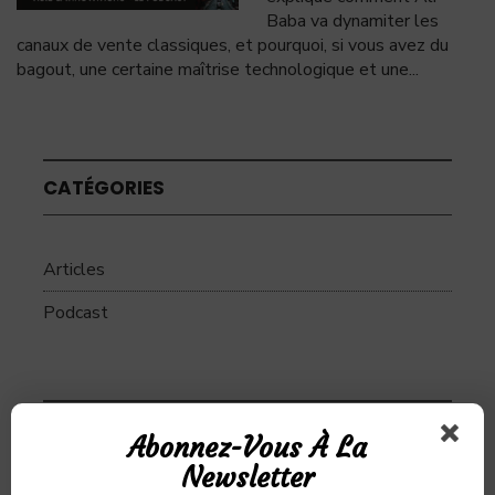
Baba va dynamiter les
canaux de vente classiques, et pourquoi, si vous avez du
bagout, une certaine maîtrise technologique et une
...
CATÉGORIES
Articles
Podcast
SUJETS
Abonnez-Vous À La
Newsletter