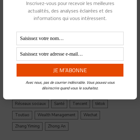
Inscrivez-vous pour recevoir les meilleures
Alibaba
Alihealth
Alipay
ant
Ant Group
actualités, des analyses éclairées et des
Asie
Assurance
Banque
BATX
Blockchain
informations qui vous intéressent.
ByteDance
Chine
credit
crypto
Crypto Yuan
Douyin
Ecosystème
Edtech
Education
Epargne
Facebook
Fintech
Gestion de Patrimoine
Google
Inde
Influenceur
Innovations
Intelligence Artificielle
Jack Ma
Jinri Toutiao
Live Streaming
LuFax
Management
Avec nous, pas de courrier indésirable. Vous pouvez vous
désinscrire quand vous le souhaitez.
Ping An
Plateforme
Réglementation
Réseaux sociaux
Santé
Tencent
tiktok
Toutiao
Wealth Management
Wechat
Zhang Yiming
Zhong An