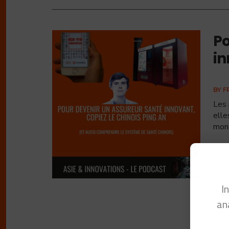
Po
in
BY
F
Les 
elle
mond
I
an