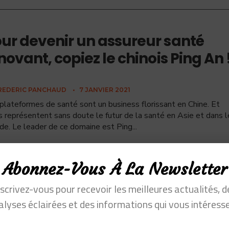
ur devenir un assureur santé
novant, copiez le chinois Ping An 
REDERIC PANCHAUD
•
7 JANVIER 2021
plateformes de santé sont un business florissant en Chine. Et
s représentent sans doute le futur de la santé en Asie et dans l
e. Le leader de ce domaine est Ping
...
Abonnez-Vous À La Newsletter
nscrivez-vous pour recevoir les meilleures actualités, d
alyses éclairées et des informations qui vous intéresse