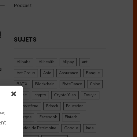
Podcast
!
SUJETS
Alibaba
Alihealth
Alipay
ant
e
Ant Group
Asie
Assurance
Banque
BATX
Blockchain
ByteDance
Chine
credit
crypto
Crypto Yuan
Douyin
Ecosystème
Edtech
Education
es
Epargne
Facebook
Fintech
nt.
Gestion de Patrimoine
Google
Inde