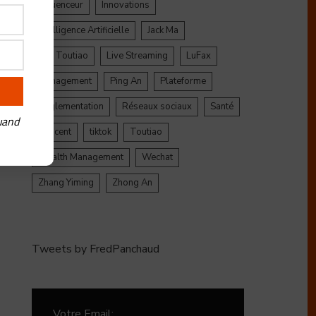
Influenceur
Innovations
Intelligence Artificielle
Jack Ma
Jinri Toutiao
Live Streaming
LuFax
Management
Ping An
Plateforme
Réglementation
Réseaux sociaux
Santé
uand
Tencent
tiktok
Toutiao
Wealth Management
Wechat
Zhang Yiming
Zhong An
Tweets by FredPanchaud
Votre Email: