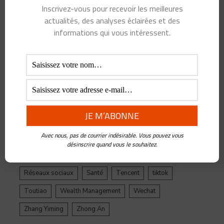
Inscrivez-vous pour recevoir les meilleures
Alibaba
Alihealth
Alipay
ant
Ant Group
actualités, des analyses éclairées et des
Asie
Assurance
Banque
BATX
Blockchain
informations qui vous intéressent.
ByteDance
Chine
credit
crypto
Crypto Yuan
Douyin
Ecosystème
Edtech
Education
Epargne
Facebook
Fintech
Gestion de Patrimoine
Google
Inde
Influenceur
Innovations
Intelligence Artificielle
Jack Ma
Avec nous, pas de courrier indésirable. Vous pouvez vous
Jinri Toutiao
Live Streaming
LuFax
Management
désinscrire quand vous le souhaitez.
Ping An
Plateforme
Réglementation
Réseaux sociaux
Santé
Tencent
tiktok
Toutiao
Wealth Management
Wechat
Zhang Yiming
Zhong An