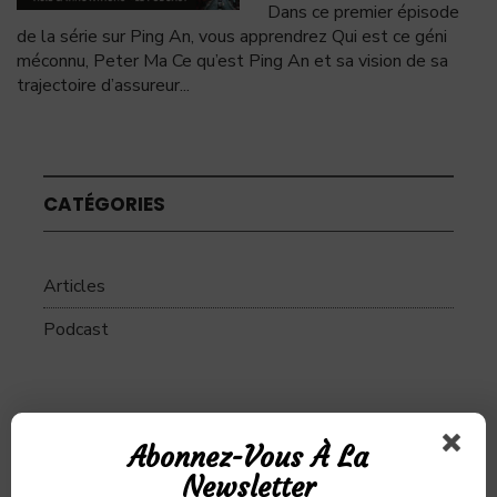
Dans ce premier épisode
de la série sur Ping An, vous apprendrez Qui est ce géni
méconnu, Peter Ma Ce qu’est Ping An et sa vision de sa
trajectoire d’assureur
...
CATÉGORIES
Articles
Podcast
SUJETS
Abonnez-Vous À La
Newsletter