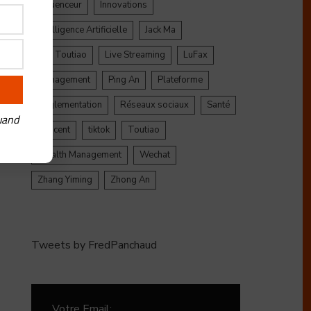
Influenceur
Innovations
Intelligence Artificielle
Jack Ma
Jinri Toutiao
Live Streaming
LuFax
Management
Ping An
Plateforme
Réglementation
Réseaux sociaux
Santé
uand
Tencent
tiktok
Toutiao
Wealth Management
Wechat
Zhang Yiming
Zhong An
Tweets by FredPanchaud
Votre Email: