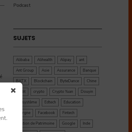
Podcast
SUJETS
Alibaba
Alihealth
Alipay
ant
Ant Group
Asie
Assurance
Banque
té
BATX
Blockchain
ByteDance
Chine
credit
crypto
Crypto Yuan
Douyin
Ecosystème
Edtech
Education
es
Epargne
Facebook
Fintech
nt.
Gestion de Patrimoine
Google
Inde