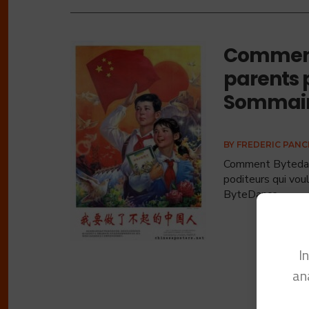
Comment
parents 
Sommaire
BY
FREDERIC PAN
Comment Bytedanc
poditeurs qui voul
ByteDance
...
I
an