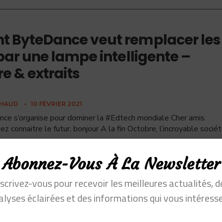
 ByteDance veut remplacer les
par une lampe intelligente –
 & extraits
CHAUD
•
10 FÉVRIER 2021
e s’organise pour dominer la #Edtech mondiale Cher amis
ez connaitre le futur, bonjour A la fin Octobre, l’incroyable socié
Abonnez-Vous À La Newsletter
nscrivez-vous pour recevoir les meilleures actualités, d
alyses éclairées et des informations qui vous intéresse