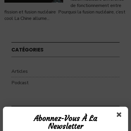
de fonctionnement entre
fission et fusion nucléaire Pourquoi la fusion nucléaire, c’est
cool La Chine allume
...
CATÉGORIES
Articles
Podcast
SUJETS
Abonnez-Vous À La
Newsletter