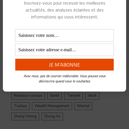
Inscrivez-vous pour recevoir les meilleures
Alibaba
Alihealth
Alipay
ant
Ant Group
actualités, des analyses éclairées et des
Asie
Assurance
Banque
BATX
Blockchain
informations qui vous intéressent.
ByteDance
Chine
credit
crypto
Crypto Yuan
Douyin
Ecosystème
Edtech
Education
Epargne
Facebook
Fintech
Gestion de Patrimoine
Google
Inde
Influenceur
Innovations
Intelligence Artificielle
Jack Ma
Jinri Toutiao
Live Streaming
LuFax
Management
Avec nous, pas de courrier indésirable. Vous pouvez vous
désinscrire quand vous le souhaitez.
Ping An
Plateforme
Réglementation
Réseaux sociaux
Santé
Tencent
tiktok
Toutiao
Wealth Management
Wechat
Zhang Yiming
Zhong An