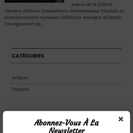
enjeux de la Edtech
Nombre d’élèves Classements internationaux Marchés et
investissements mondiaux Différents exemple d’Edtech
Enseignement de
...
CATÉGORIES
Articles
Podcast
SUJETS
Abonnez-Vous À La
Newsletter