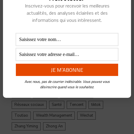
Inscrivez-vous pour recevoir les meilleures
Alibaba
Alihealth
Alipay
ant
Ant Group
actualités, des analyses éclairées et des
Asie
Assurance
Banque
BATX
Blockchain
informations qui vous intéressent.
ByteDance
Chine
credit
crypto
Crypto Yuan
Douyin
Ecosystème
Edtech
Education
Epargne
Facebook
Fintech
Gestion de Patrimoine
Google
Inde
Influenceur
Innovations
Intelligence Artificielle
Jack Ma
Avec nous, pas de courrier indésirable. Vous pouvez vous
Jinri Toutiao
Live Streaming
LuFax
Management
désinscrire quand vous le souhaitez.
Ping An
Plateforme
Réglementation
Réseaux sociaux
Santé
Tencent
tiktok
Toutiao
Wealth Management
Wechat
Zhang Yiming
Zhong An