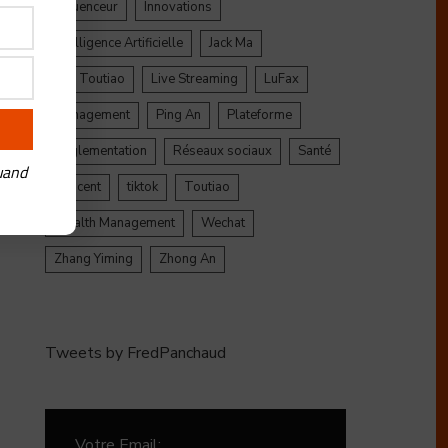
Influenceur
Innovations
Intelligence Artificielle
Jack Ma
Jinri Toutiao
Live Streaming
LuFax
Management
Ping An
Plateforme
Réglementation
Réseaux sociaux
Santé
uand
Tencent
tiktok
Toutiao
Wealth Management
Wechat
Zhang Yiming
Zhong An
Tweets by FredPanchaud
Votre Email: