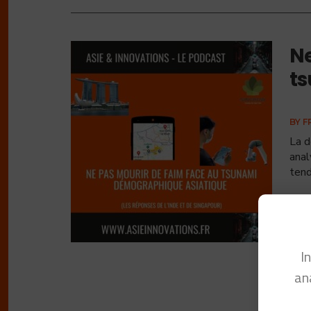
Ne
t
BY
F
La d
anal
tend
I
an