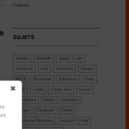
Podcast
e
SUJETS
Alibaba
Alihealth
Alipay
ant
Ant Group
Asie
Assurance
Banque
BATX
Blockchain
ByteDance
Chine
credit
crypto
Crypto Yuan
Douyin
Ecosystème
Edtech
Education
es
Epargne
Facebook
Fintech
nt.
Gestion de Patrimoine
Google
Inde