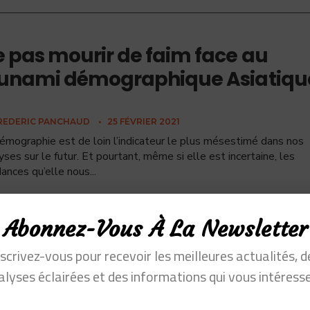
 pas mourir de faim face au
sunami démographique Asiatiqu
REDERIC PANCHAUD
•
25 FÉVRIER 2021
émographie est de loin l’indicateur le plus mésestimé dans nos
yses sur le futur. Et pourtant, même si elle est incertaine, les
ances qu’elle nous
...
Abonnez-Vous À La Newsletter
nscrivez-vous pour recevoir les meilleures actualités, d
alyses éclairées et des informations qui vous intéresse