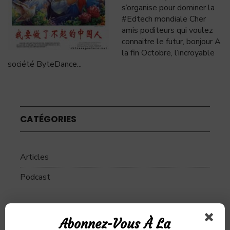
s’organise pour dominer la
#Edtech mondiale Cher
amis poditeurs qui voulez
connaitre le futur, bonjour A
la fin Octobre, l’incroyable
société ByteDance
...
CATÉGORIES
Articles
Podcast
Abonnez-Vous À La