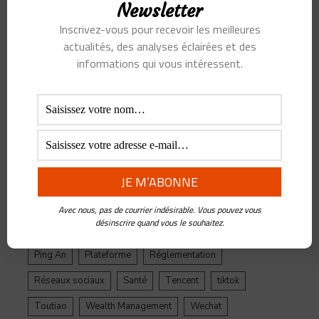
SUJETS
Newsletter
Inscrivez-vous pour recevoir les meilleures
actualités, des analyses éclairées et des
Alibaba
Alihealth
Alipay
ant
Ant Group
informations qui vous intéressent.
Asie
Assurance
Banque
BATX
Blockchain
ByteDance
Chine
credit
crypto
Crypto Yuan
Douyin
Ecosystème
Edtech
Education
Epargne
Facebook
Fintech
Gestion de Patrimoine
Google
Inde
Influenceur
Innovations
Intelligence Artificielle
Jack Ma
Avec nous, pas de courrier indésirable. Vous pouvez vous
désinscrire quand vous le souhaitez.
Jinri Toutiao
Live Streaming
LuFax
Management
Ping An
Plateforme
Réglementation
Réseaux sociaux
Santé
Tencent
tiktok
Toutiao
Wealth Management
Wechat