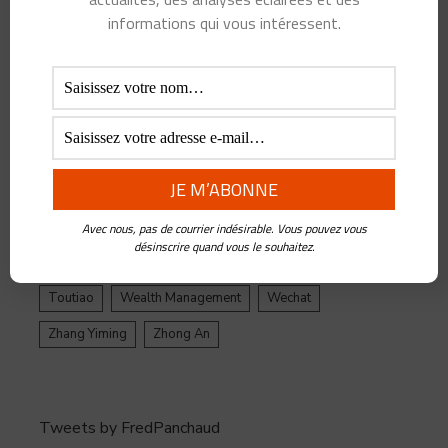
ByteDance
Chine
credit
crypto
Crypto Yuan
informations qui vous intéressent.
Douyin
Ecosystème
Edtech
Education
Epargne
Facebook
Fintech
Gestion de Patrimoine
Google
Inde
Influenceur
Innovations
Intelligence Artificielle
Jack Ma
Jinri Toutiao
Live Streaming
LuFax
Management
Ping An
Plateforme
Réglementation
Avec nous, pas de courrier indésirable. Vous pouvez vous
désinscrire quand vous le souhaitez.
Réseaux sociaux
Santé
Tencent
tiktok
Toutiao
Wealth Management
Wechat
Zhang Yiming
Zhong An
Tweets by FredPanchaud