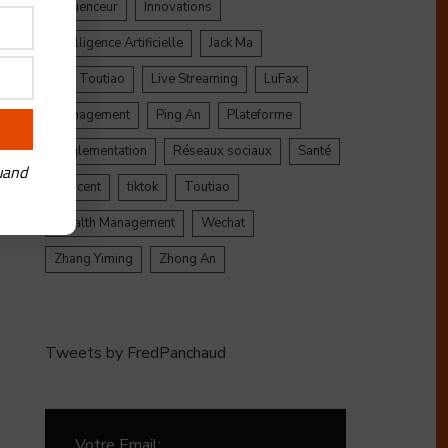
Influenceur
Innovations
Intelligence Artificielle
Jack Ma
Jinri Toutiao
Live Streaming
LuFax
Management
Ping An
Plateforme
Réglementation
Réseaux sociaux
Santé
uand
Tencent
tiktok
Toutiao
Wealth Management
Wechat
Zhang Yiming
Zhong An
Tweets by FredPanchaud
Votre Email: