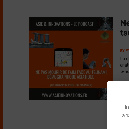
Ne
t
BY
F
La d
anal
tend
I
an