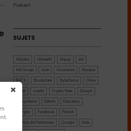
Podcast
e
SUJETS
Alibaba
Alihealth
Alipay
ant
Ant Group
Asie
Assurance
Banque
BATX
Blockchain
ByteDance
Chine
credit
crypto
Crypto Yuan
Douyin
Ecosystème
Edtech
Education
es
Epargne
Facebook
Fintech
nt.
Gestion de Patrimoine
Google
Inde