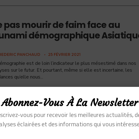
 pas mourir de faim face au
sunami démographique Asiatiqu
REDERIC PANCHAUD
•
25 FÉVRIER 2021
émographie est de loin l’indicateur le plus mésestimé dans nos
yses sur le futur. Et pourtant, même si elle est incertaine, les
ances qu’elle nous
...
Abonnez-Vous À La Newsletter
nscrivez-vous pour recevoir les meilleures actualités, d
alyses éclairées et des informations qui vous intéresse