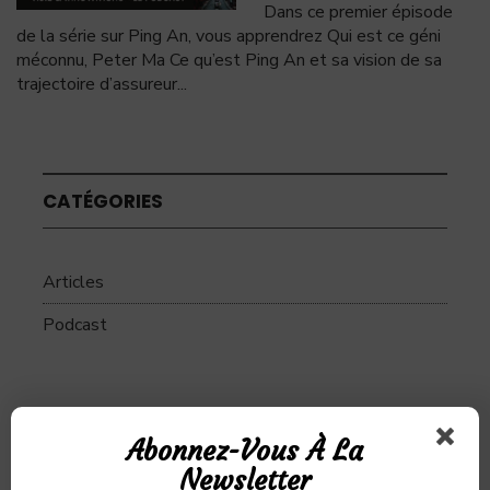
Dans ce premier épisode
de la série sur Ping An, vous apprendrez Qui est ce géni
méconnu, Peter Ma Ce qu’est Ping An et sa vision de sa
trajectoire d’assureur
...
CATÉGORIES
Articles
Podcast
SUJETS
Abonnez-Vous À La
Newsletter