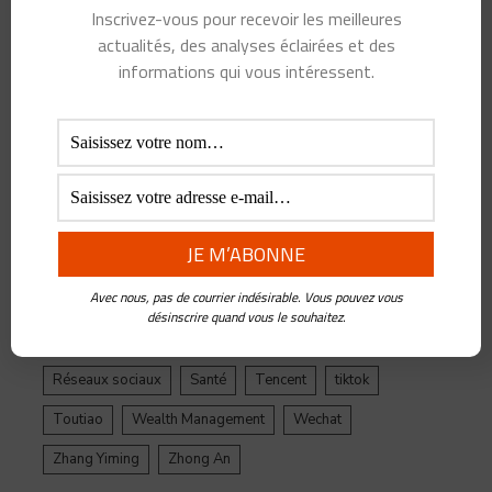
Inscrivez-vous pour recevoir les meilleures
Alibaba
Alihealth
Alipay
ant
Ant Group
actualités, des analyses éclairées et des
Asie
Assurance
Banque
BATX
Blockchain
informations qui vous intéressent.
ByteDance
Chine
credit
crypto
Crypto Yuan
Douyin
Ecosystème
Edtech
Education
Epargne
Facebook
Fintech
Gestion de Patrimoine
Google
Inde
Influenceur
Innovations
Intelligence Artificielle
Jack Ma
Avec nous, pas de courrier indésirable. Vous pouvez vous
Jinri Toutiao
Live Streaming
LuFax
Management
désinscrire quand vous le souhaitez.
Ping An
Plateforme
Réglementation
Réseaux sociaux
Santé
Tencent
tiktok
Toutiao
Wealth Management
Wechat
Zhang Yiming
Zhong An