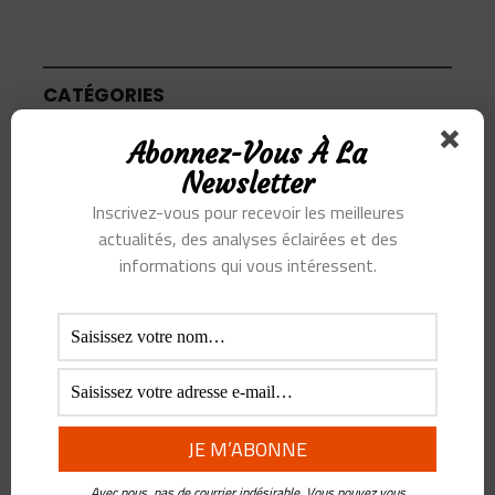
CATÉGORIES
Abonnez-Vous À La
Articles
Newsletter
Inscrivez-vous pour recevoir les meilleures
Podcast
actualités, des analyses éclairées et des
informations qui vous intéressent.
SUJETS
Alibaba
Alihealth
Alipay
ant
Ant Group
Asie
Assurance
Banque
BATX
Blockchain
ByteDance
Chine
credit
crypto
Crypto Yuan
Avec nous, pas de courrier indésirable. Vous pouvez vous