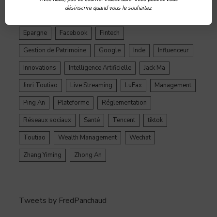
désinscrire quand vous le souhaitez.
Douyin
Ecosystème
Edtech
Education
Epargne
Facebook
Fintech
Gestion de Patrimoine
Google
Inde
Influenceur
Innovations
Intelligence Artificielle
Jack Ma
Jinri Toutiao
Live Streaming
LuFax
Management
Ping An
Plateforme
Réglementation
Réseaux sociaux
Santé
Tencent
tiktok
Toutiao
Wealth Management
Wechat
Zhang Yiming
Zhong An
Tweets by FredPanchaud