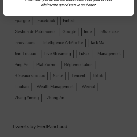
désinscrire quand vous le souhaitez.
Douyin
Ecosystème
Edtech
Education
Epargne
Facebook
Fintech
Gestion de Patrimoine
Google
Inde
Influenceur
Innovations
Intelligence Artificielle
Jack Ma
Jinri Toutiao
Live Streaming
LuFax
Management
Ping An
Plateforme
Réglementation
Réseaux sociaux
Santé
Tencent
tiktok
Toutiao
Wealth Management
Wechat
Zhang Yiming
Zhong An
Tweets by FredPanchaud