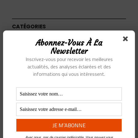
CATÉGORIES
Abonnez-Vous À La
Articles
Newsletter
Inscrivez-vous pour recevoir les meilleures
Podcast
actualités, des analyses éclairées et des
informations qui vous intéressent.
SUJETS
Alibaba
Alihealth
Alipay
ant
Ant Group
Asie
Assurance
Banque
BATX
Blockchain
ByteDance
Chine
credit
crypto
Crypto Yuan
Avec nous, pas de courrier indésirable. Vous pouvez vous