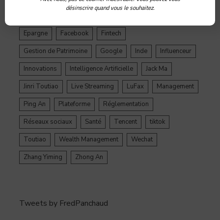
désinscrire quand vous le souhaitez.
Douyin
Ecosystème
Edtech
Education
Epargne
Facebook
Fintech
Gestion de Patrimoine
Google
Inde
Influenceur
Innovations
Intelligence Artificielle
Jack Ma
Jinri Toutiao
Live Streaming
LuFax
Management
Ping An
Plateforme
Réglementation
Réseaux sociaux
Santé
Tencent
tiktok
Toutiao
Wealth Management
Wechat
Zhang Yiming
Zhong An
Tweets by FredPanchaud