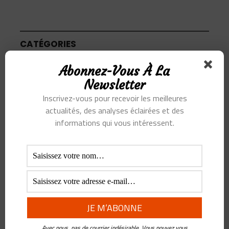
CATÉGORIES
Abonnez-Vous À La
Articles
Newsletter
Inscrivez-vous pour recevoir les meilleures
Podcast
actualités, des analyses éclairées et des
informations qui vous intéressent.
SUJETS
Alibaba
Alihealth
Alipay
ant
Ant Group
Asie
Assurance
Banque
BATX
Blockchain
ByteDance
Chine
credit
crypto
Crypto Yuan
Avec nous, pas de courrier indésirable. Vous pouvez vous