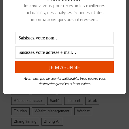
Inscrivez-vous pour recevoir les meilleures
Alibaba
Alihealth
Alipay
ant
Ant Group
actualités, des analyses éclairées et des
Asie
Assurance
Banque
BATX
Blockchain
informations qui vous intéressent.
ByteDance
Chine
credit
crypto
Crypto Yuan
Douyin
Ecosystème
Edtech
Education
Epargne
Facebook
Fintech
Gestion de Patrimoine
Google
Inde
Influenceur
Innovations
Intelligence Artificielle
Jack Ma
Avec nous, pas de courrier indésirable. Vous pouvez vous
Jinri Toutiao
Live Streaming
LuFax
Management
désinscrire quand vous le souhaitez.
Ping An
Plateforme
Réglementation
Réseaux sociaux
Santé
Tencent
tiktok
Toutiao
Wealth Management
Wechat
Zhang Yiming
Zhong An