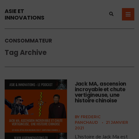
ASIE ET
INNOVATIONS
CONSOMMATEUR
Tag Archive
Jack MA, ascension
incroyable et chute
vertigineuse, une
histoire chinoise
BY
FREDERIC
PANCHAUD
•
21 JANVIER
2021
L’histoire de Jack Ma est