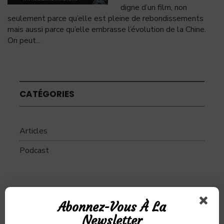
digne d’un film, non
seulement parce qu’elle est pleine de rebondissements
mais aussi parce qu’elle embrasse l’évolution de la Chine.
On peut
...
CATÉGORIES
Articles
Podcast
SUJETS
Abonnez-Vous À La
Newsletter