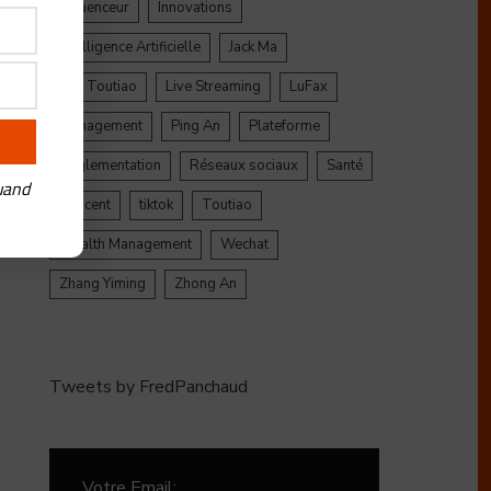
Influenceur
Innovations
Intelligence Artificielle
Jack Ma
Jinri Toutiao
Live Streaming
LuFax
Management
Ping An
Plateforme
Réglementation
Réseaux sociaux
Santé
uand
Tencent
tiktok
Toutiao
Wealth Management
Wechat
Zhang Yiming
Zhong An
Tweets by FredPanchaud
Votre Email: