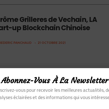
rôme Grilleres de Vechain, LA
art-up Blockchain Chinoise
REDERIC PANCHAUD
•
21 OCTOBRE 2021
Abonnez-Vous À La Newsletter
nscrivez-vous pour recevoir les meilleures actualités, d
alyses éclairées et des informations qui vous intéresse