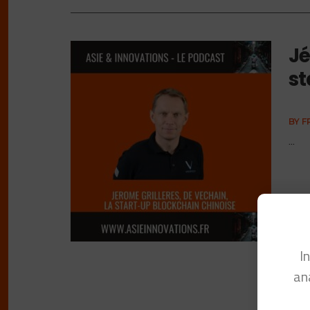
Jé
st
BY
F
...
I
an