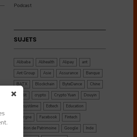
Podcast
SUJETS
Alibaba
Alihealth
Alipay
ant
Ant Group
Asie
Assurance
Banque
BATX
Blockchain
ByteDance
Chine
credit
crypto
Crypto Yuan
Douyin
Ecosystème
Edtech
Education
es
Epargne
Facebook
Fintech
nt.
Gestion de Patrimoine
Google
Inde