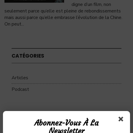
digne d’un film, non
seulement parce qu’elle est pleine de rebondissements
mais aussi parce qu’elle embrasse l’évolution de la Chine.
On peut
...
CATÉGORIES
Articles
Podcast
SUJETS
Abonnez-Vous À La
Newsletter