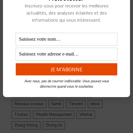
Inscrivez-vous pour recevoir les meilleures
Alibaba
Alihealth
Alipay
ant
Ant Group
actualités, des analyses éclairées et des
Asie
Assurance
Banque
BATX
Blockchain
informations qui vous intéressent.
ByteDance
Chine
credit
crypto
Crypto Yuan
Douyin
Ecosystème
Edtech
Education
Epargne
Facebook
Fintech
Gestion de Patrimoine
Google
Inde
Influenceur
Innovations
Intelligence Artificielle
Jack Ma
Avec nous, pas de courrier indésirable. Vous pouvez vous
Jinri Toutiao
Live Streaming
LuFax
Management
désinscrire quand vous le souhaitez.
Ping An
Plateforme
Réglementation
Réseaux sociaux
Santé
Tencent
tiktok
Toutiao
Wealth Management
Wechat
Zhang Yiming
Zhong An