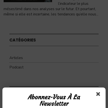
l’indicateur le plus
mésestimé dans nos analyses sur le futur. Et pourtant,
même si elle est incertaine, les tendances qu’elle nous
...
CATÉGORIES
Articles
Podcast
SUJETS
Abonnez-Vous À La
Newsletter