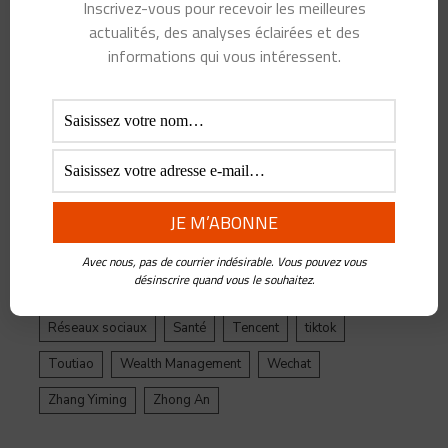
Alibaba
Alihealth
Alipay
ant
Ant Group
Inscrivez-vous pour recevoir les meilleures
actualités, des analyses éclairées et des
Asie
Assurance
Banque
BATX
Blockchain
informations qui vous intéressent.
ByteDance
Chine
credit
crypto
Crypto Yuan
Douyin
Ecosystème
Edtech
Education
Epargne
Facebook
Fintech
Gestion de Patrimoine
Google
Inde
Influenceur
Innovations
Intelligence Artificielle
Jack Ma
Jinri Toutiao
Live Streaming
LuFax
Management
Avec nous, pas de courrier indésirable. Vous pouvez vous
désinscrire quand vous le souhaitez.
Ping An
Plateforme
Réglementation
Réseaux sociaux
Santé
Tencent
tiktok
Toutiao
Wealth Management
Wechat
Zhang Yiming
Zhong An