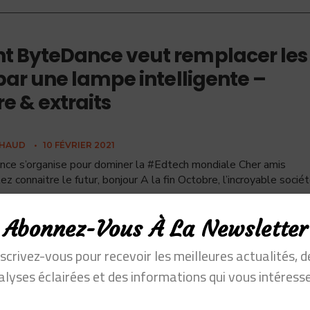
 ByteDance veut remplacer les
par une lampe intelligente –
 & extraits
CHAUD
•
10 FÉVRIER 2021
e s’organise pour dominer la #Edtech mondiale Cher amis
ez connaitre le futur, bonjour A la fin Octobre, l’incroyable socié
Abonnez-Vous À La Newsletter
nscrivez-vous pour recevoir les meilleures actualités, d
alyses éclairées et des informations qui vous intéresse