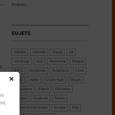
Podcast
SUJETS
Alibaba
Alihealth
Alipay
ant
Ant Group
Asie
Assurance
Banque
té
BATX
Blockchain
ByteDance
Chine
credit
crypto
Crypto Yuan
Douyin
Ecosystème
Edtech
Education
es
Epargne
Facebook
Fintech
nt.
Gestion de Patrimoine
Google
Inde