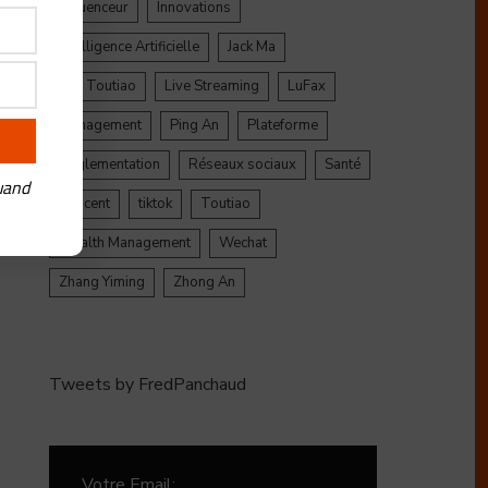
Influenceur
Innovations
Intelligence Artificielle
Jack Ma
Jinri Toutiao
Live Streaming
LuFax
Management
Ping An
Plateforme
Réglementation
Réseaux sociaux
Santé
uand
Tencent
tiktok
Toutiao
Wealth Management
Wechat
Zhang Yiming
Zhong An
Tweets by FredPanchaud
Votre Email: