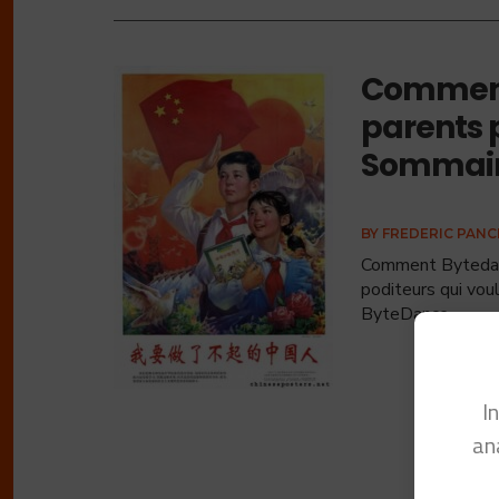
Comment
parents 
Sommaire
BY
FREDERIC PAN
Comment Bytedanc
poditeurs qui voul
ByteDance
...
I
an