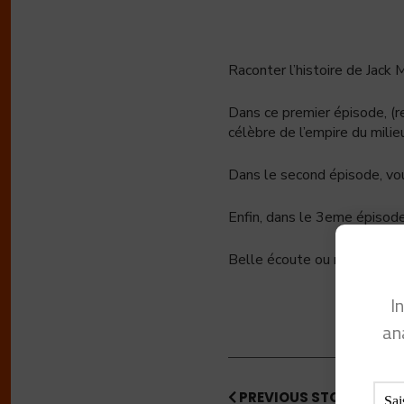
Raconter l’histoire de Jack M
Dans ce premier épisode, (re
célèbre de l’empire du milie
Dans le second épisode, vous
Enfin, dans le 3eme épisode
Belle écoute ou réécoute
I
an
PREVIOUS STORY