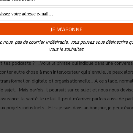
 de “bagnolards”
Triptyq
c nous, pas de courrier indésirable. Vous pouvez vous désinscrire q
vous le souhaitez.
DERIC PANCHAUD
rt tes podcasts ?" ...Voila la phrase qui indique dans une convers
conter autre chose à mon interlocuteur qui s'ennuie. Je peux alors
transformation digitale et organisationnelle... A ce stade, norma
sujet... Mais parfois, il poursuit sur ce sujet et nous nous devi
ssurance, la santé, le retail. Il peut m'arriver parfois aussi de par
ux projets industriels... Et si je suis dans un bon jour, je peux évo