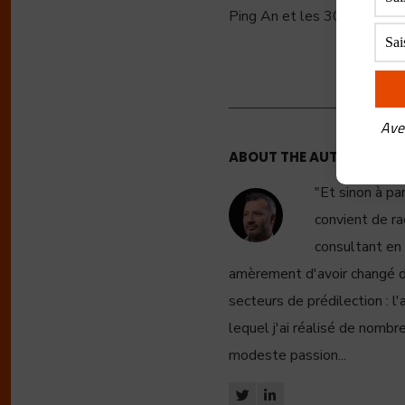
Ping An et les 300 millions
Ave
ABOUT THE AUTHOR:
FRE
"Et sinon à pa
convient de ra
consultant en 
amèrement d'avoir changé de 
secteurs de prédilection : l'a
lequel j'ai réalisé de nombre
modeste passion...