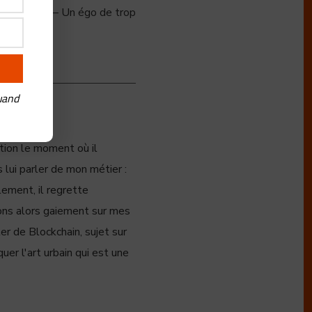
ue Jack Ma – Un égo de trop
uand
ation le moment où il
 lui parler de mon métier :
lement, il regrette
sons alors gaiement sur mes
ler de Blockchain, sujet sur
quer l'art urbain qui est une