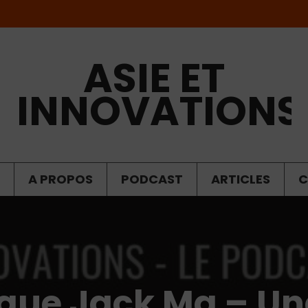
ASIE ET
INNOVATIONS
A PROPOS
PODCAST
ARTICLES
C
que Jack Ma – Un