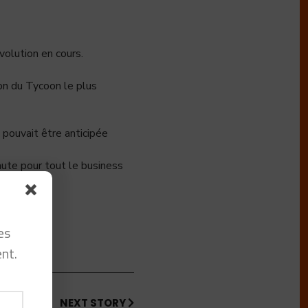
volution en cours.
ion du Tycoon le plus
 pouvait être anticipée
ute pour tout le business
es
nt.
NEXT STORY