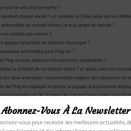
ture par le vélo est un mythe ?
 vendent chaque année ? et combien la Chine pèse sur les diffé
rc automobile du marché chinois, le plus grand du monde ?
en ne compte pas encore ?
gagner la bataille du véhicule électrique ?
’assurance automobile pour Ping An ?
 de Ping An pour adresser l’écosystème automobile ?
se la totalité de sa relation client ? et quels sont ses incroyab
 les deux avantages concurrentiels majeurs des assureurs sur le
ta de Ping An explique en partie la logique d’applications déplo
oncessionnaires et de dizaines de constructeurs paient pour acc
s des applications de l’assureur chinois ?
Abonnez-Vous À La Newsletter
’opportunités commerciales gratuites pour Ping An doit vous faire
nscrivez-vous pour recevoir les meilleures actualités, d
 et produits proposés par Ping an Auto Owner ?
alyses éclairées et des informations qui vous intéresse