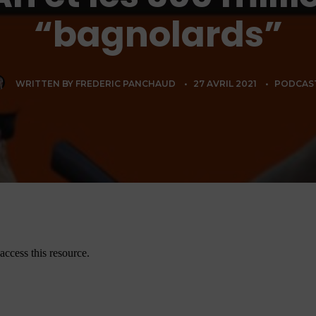
“bagnolards”
WRITTEN BY
FREDERIC PANCHAUD
•
27 AVRIL 2021
•
PODCAS