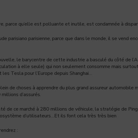
ure, parce qu’elle est polluante et inutile, est condamnée à dispar
titude parisiano parisienne, parce que dans le monde, il se vend en
ouvelle, le barycentre de cette industrie a basculé du côté de l’
iculation à elle seule) qui non seulement consomme mais surtout
t les Tesla pour l’Europe depuis Shanghai…
 plein de choses à apprendre du plus grand assureur automobile
millions d’assurés.
té de ce marché à 280 millions de véhicule, la stratégie de Ping 
osystème d’utilisateurs…Et ils font cela très très bien
rendrez :