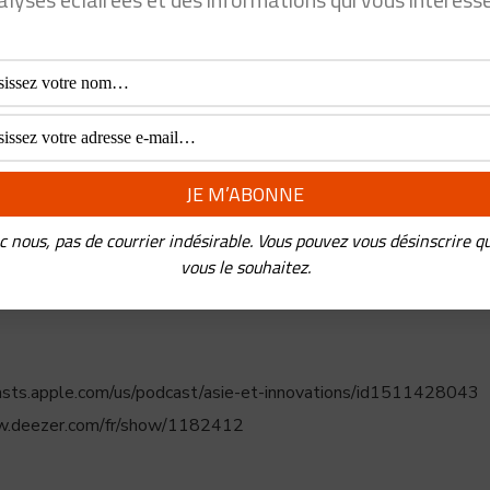
venu l’extension virtuelle des concessions ?
ge sa domination sur le marché de la voiture d’occasion ?
sode et je ne saurais trop vous encourager à conserver le contac
c nous, pas de courrier indésirable. Vous pouvez vous désinscrire q
vous le souhaitez.
r www.asieinnovations.fr/anticiper
asts.apple.com/us/podcast/asie-et-innovations/id1511428043
w.deezer.com/fr/show/1182412