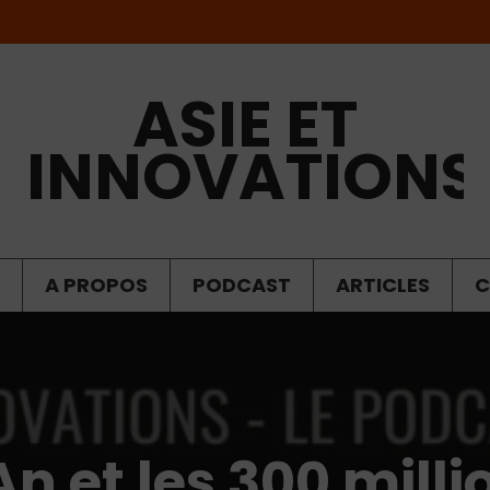
ASIE ET
INNOVATIONS
A PROPOS
PODCAST
ARTICLES
C
An et les 300 milli