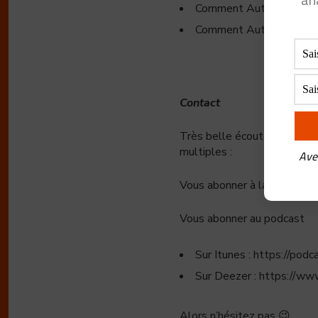
Comment Autohome est de
Comment Autohome envisa
Contact
Très belle écoute de cet épi
multiples :
Ave
Vous abonner à la newslette
Vous abonner au podcast
Sur Itunes :
https://podc
Sur Deezer :
https://ww
Alors n’hésitez pas
😉