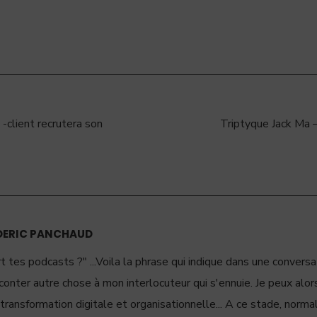
client recrutera son
Triptyque Jack Ma –
DERIC PANCHAUD
rt tes podcasts ?" ...Voila la phrase qui indique dans une convers
conter autre chose à mon interlocuteur qui s'ennuie. Je peux alors
transformation digitale et organisationnelle... A ce stade, norma