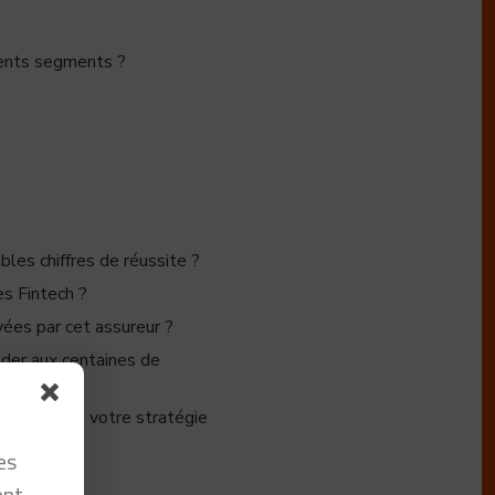
rents segments ?
les chiffres de réussite ?
s Fintech ?
yées par cet assureur ?
éder aux centaines de
 réfléchir à votre stratégie
es
nt.