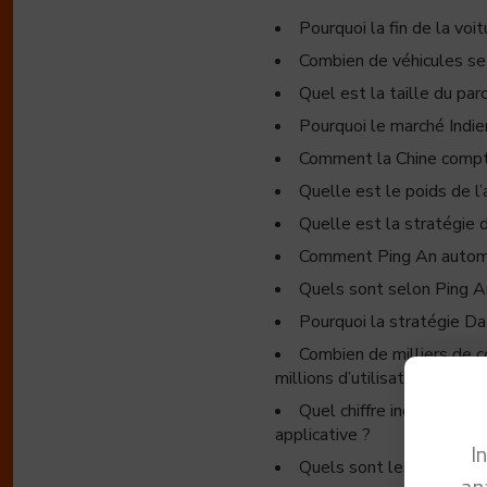
Pourquoi la fin de la voi
Combien de véhicules se
Quel est la taille du pa
Pourquoi le marché Indi
Comment la Chine compte 
Quelle est le poids de l
Quelle est la stratégie
Comment Ping An automati
Quels sont selon Ping An
Pourquoi la stratégie Da
Combien de milliers de c
millions d’utilisateurs actif
Quel chiffre incroyable d
applicative ?
I
Quels sont les services
an