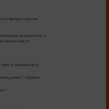
nt les derniers mois ont
i ambitionne de permettre à
n utilisant une IA
r dans le domaine de la
lation patient – médecin
ds ?