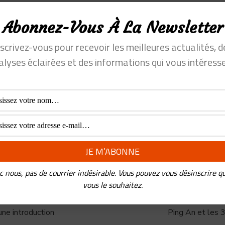
ceptent-ils de se faire auditer ?
dans le process de sélection de votre médecin ?
Abonnez-Vous À La Newsletter
mique original de DocDoc ? Et qui sont les payeurs, qui offrent 
nscrivez-vous pour recevoir les meilleures actualités, d
ation des données de pratiques médicales ?
alyses éclairées et des informations qui vous intéresse
ire à la newsletter d’asieinnovations.fr
c nous, pas de courrier indésirable. Vous pouvez vous désinscrire q
vous le souhaitez.
une introduction
Ping An et les 