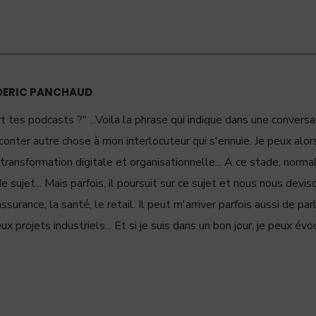
DERIC PANCHAUD
rt tes podcasts ?" ...Voila la phrase qui indique dans une convers
conter autre chose à mon interlocuteur qui s'ennuie. Je peux alors
transformation digitale et organisationnelle... A ce stade, norma
sujet... Mais parfois, il poursuit sur ce sujet et nous nous devi
ssurance, la santé, le retail. Il peut m'arriver parfois aussi de par
ux projets industriels... Et si je suis dans un bon jour, je peux évo