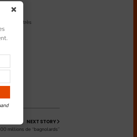
une vision très
es
nt.
uand
NEXT STORY
300 millions de “bagnolards”