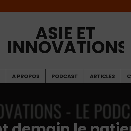
ASIE ET
INNOVATIONS
A PROPOS
PODCAST
ARTICLES
C
demain le patien