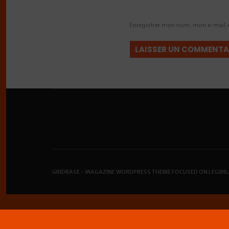
Enregistrer mon nom, mon e-mail 
GRIDBASE - MAGAZINE WORDPRESS THEME FOCUSED ON LEGIBIL