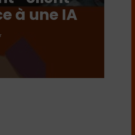
e à une IA
T