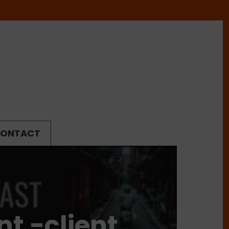
ONTACT
t -client