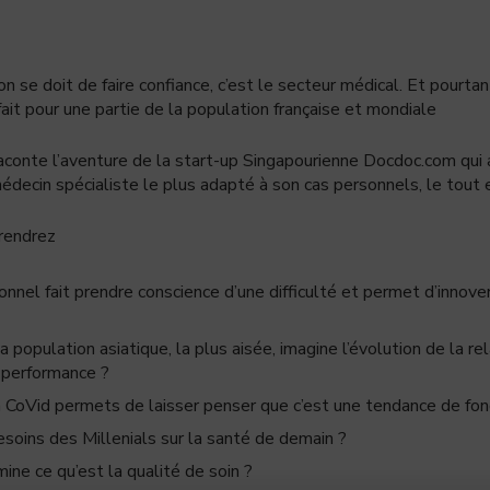
’on se doit de faire confiance, c’est le secteur médical. Et pourta
ait pour une partie de la population française et mondiale
s raconte l’aventure de la start-up Singapourienne Docdoc.com qu
médecin spécialiste le plus adapté à son cas personnels, le tout e
prendrez
el fait prendre conscience d’une difficulté et permet d’innove
population asiatique, la plus aisée, imagine l’évolution de la re
 performance ?
la CoVid permets de laisser penser que c’est une tendance de fon
esoins des Millenials sur la santé de demain ?
e ce qu’est la qualité de soin ?