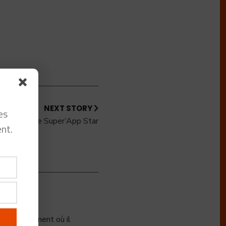
NEXT STORY
es
ia – la future Super’App Star
nt.
ation le moment où il