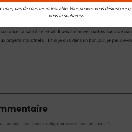
conter autre chose à mon interlocuteur qui s'ennuie. Je peux alors
c nous, pas de courrier indésirable. Vous pouvez vous désinscrire q
transformation digitale et organisationnelle... A ce stade, norma
vous le souhaitez.
sujet... Mais parfois, il poursuit sur ce sujet et nous nous devi
ssurance, la santé, le retail. Il peut m'arriver parfois aussi de par
ux projets industriels... Et si je suis dans un bon jour, je peux évo
ommentaire
pas publiée.
Les champs obligatoires sont indiqués avec
*