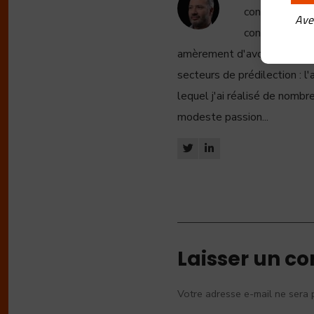
convient de ra
Ave
consultant en 
amèrement d'avoir changé de 
secteurs de prédilection : l'a
lequel j'ai réalisé de nombre
modeste passion...
Laisser un c
Votre adresse e-mail ne sera 