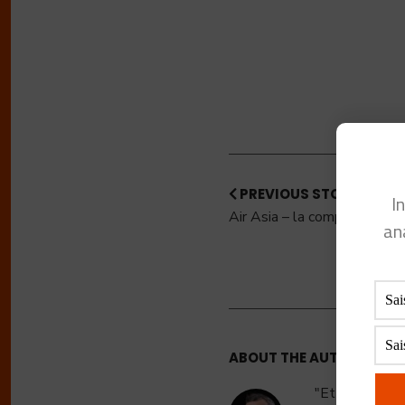
PREVIOUS STORY
I
Air Asia – la compagnie aéri
an
ABOUT THE AUTHOR:
FRE
"Et sinon à pa