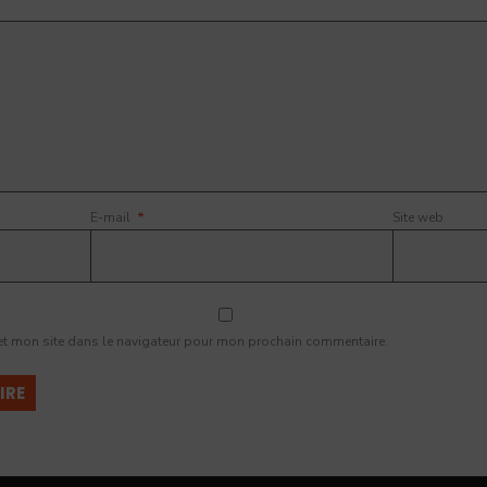
E-mail
*
Site web
et mon site dans le navigateur pour mon prochain commentaire.