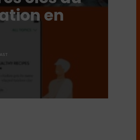
lation en
AST