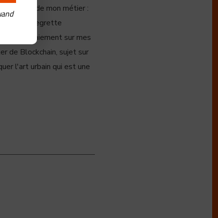
 lui parler de mon métier :
uand
lement, il regrette
sons alors gaiement sur mes
ler de Blockchain, sujet sur
quer l'art urbain qui est une