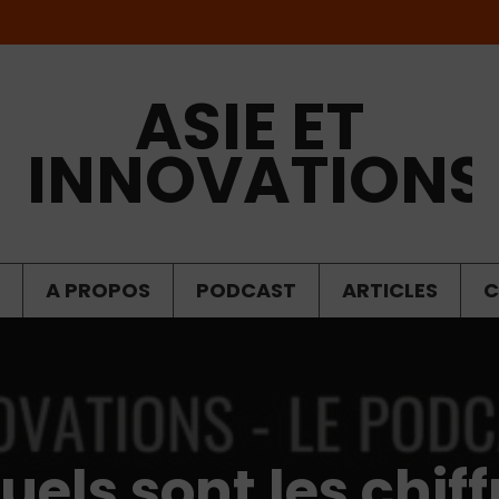
ASIE ET
INNOVATIONS
A PROPOS
PODCAST
ARTICLES
C
uels sont les chif