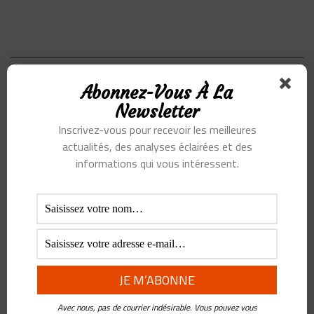
PREVIOUS STORY
Abonnez-Vous À La
Live Commerce, ré-inventer la vente
Newsletter
Inscrivez-vous pour recevoir les meilleures
NEXT STORY
actualités, des analyses éclairées et des
Comment l’Inde protège ses “vieux” ?
informations qui vous intéressent.
ABOUT THE AUTHOR:
FREDERIC PANCHAUD
"Et sinon à part tes podcasts ?" ...Voila la
phrase qui indique dans une conversation le
moment où il convient de raconter autre
Avec nous, pas de courrier indésirable. Vous pouvez vous
chose à mon interlocuteur qui s'ennuie. Je peux alors lui