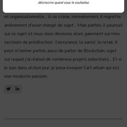
désinscrire quand vous le souhaitez.
parler de mon métier : consultant en transformation digitale
et organisationnelle... A ce stade, normalement, il regrette
amèrement d'avoir changé de sujet... Mais parfois, il poursuit
sur ce sujet et nous nous devisons alors gaiement sur mes
secteurs de prédilection : l'assurance, la santé, le retail. Il
peut m'arriver parfois aussi de parler de Blockchain, sujet
sur lequel j'ai réalisé de nombreux projets industriels... Et si
je suis dans un bon jour, je peux évoquer l'art urbain qui est
une modeste passion...