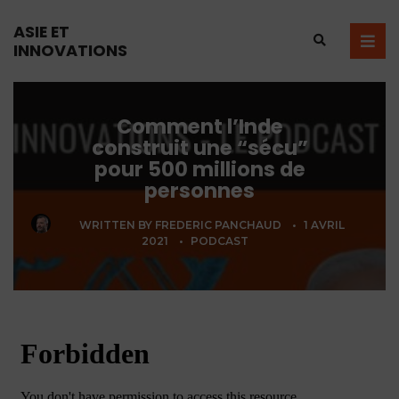
ASIE ET
INNOVATIONS
Comment l’Inde
construit une “sécu”
pour 500 millions de
personnes
WRITTEN BY
FREDERIC PANCHAUD
•
1 AVRIL
2021
•
PODCAST