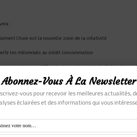
vrira
:
ement l’Asie est la nouvelle zone de la créativité
tir les millennials au crédit consommation
g terme et assez différente de ce qu’on attendrait d’un dirigean
Abonnez-Vous À La Newsletter
nscrivez-vous pour recevoir les meilleures actualités, d
alyses éclairées et des informations qui vous intéresse
n va se mettre dans les
AI Mindset : Pourquo