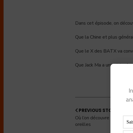
Dans cet épisode, on décou
Que la Chine et plus général
Que le X des BATX va conver
Que Jack Ma a une vision lon
I
an
PREVIOUS STORY
Où l’on découvre ce que l’o
oreilles