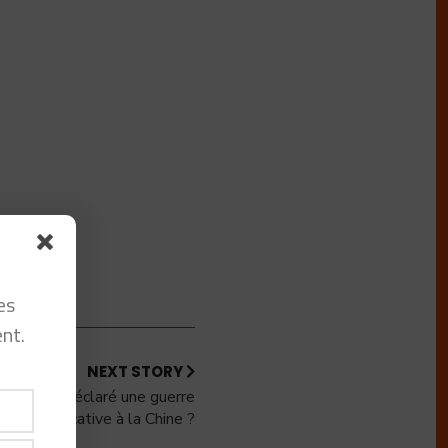
t
es
nt.
NEXT STORY
i l’Inde a déclaré une guerre
applicative à la Chine ?