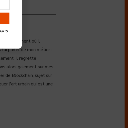
uand
ation le moment où il
 lui parler de mon métier :
lement, il regrette
sons alors gaiement sur mes
ler de Blockchain, sujet sur
quer l'art urbain qui est une