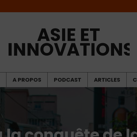
ASIE ET
INNOVATIONS
A PROPOS
PODCAST
ARTICLES
C
 la conquête de l