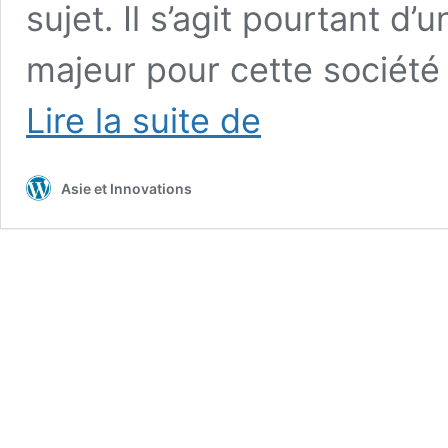
sujet. Il s’agit pourtant 
majeur pour cette société
Comment
Lire la suite de
ByteDance
veut
remplacer
Asie et Innovations
les
parents
par
une
lampe
intelligente